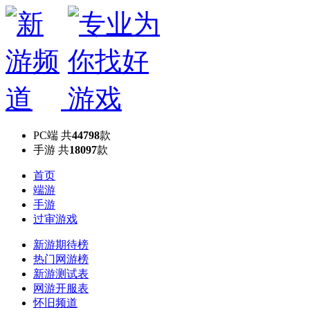
PC端
共
44798
款
手游
共
18097
款
首页
端游
手游
过审游戏
新游期待榜
热门网游榜
新游测试表
网游开服表
怀旧频道