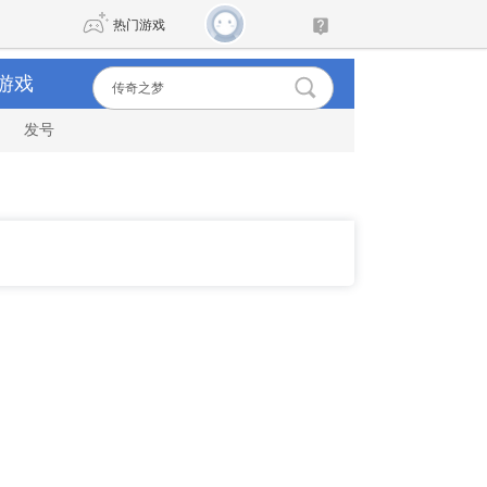
热门游戏
游戏
发号
DNF
传奇4
剑网3旗舰版
新天龙八部
自由
诛仙世界
新仙侠5