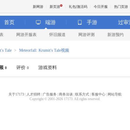
新网游
新页游
礼包/激活码
今日开服
热门页游
首页
端游
手游
过审
表
网游开服表
怀旧频道
网游评测
新游预约
魔兽
's Tale
>
Meteorfall: Krumit's Tale视频
天堂
频
评价
游戏资料
0
0
王权与
关于17173
|
人才招聘
|
广告服务
|
商务洽谈
|
联系方式
|
客服中心
|
网站导航
Copyright © 2001-2026 17173. All rights reserved.