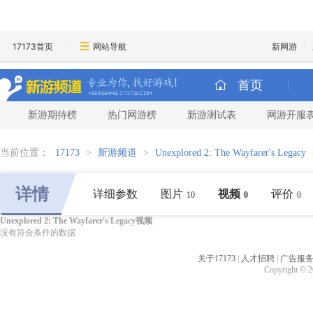
17173首页
网站导航
新网游
首页
新游期待榜
热门网游榜
新游测试表
网游开服
当前位置：
17173
>
新游频道
>
Unexplored 2: The Wayfarer's Legacy
详情
详细参数
图片
视频
评价
10
0
0
Unexplored 2: The Wayfarer's Legacy视频
没有符合条件的数据
关于17173
|
人才招聘
|
广告服
Copyright © 20