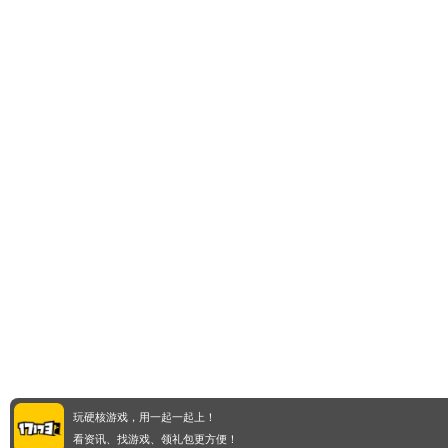
玩硬核游戏，用一起一起上！
看资讯、找游戏、领礼包更方便！