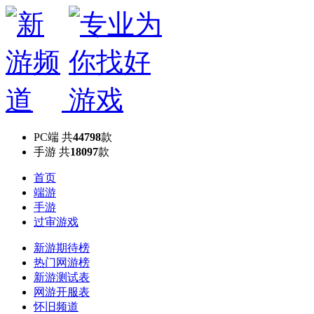
PC端
共
44798
款
手游
共
18097
款
首页
端游
手游
过审游戏
新游期待榜
热门网游榜
新游测试表
网游开服表
怀旧频道