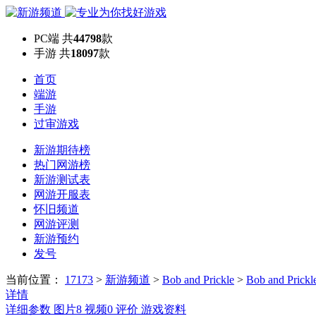
PC端
共
44798
款
手游
共
18097
款
首页
端游
手游
过审游戏
新游期待榜
热门网游榜
新游测试表
网游开服表
怀旧频道
网游评测
新游预约
发号
当前位置：
17173
>
新游频道
>
Bob and Prickle
>
Bob and Pric
详情
详细参数
图片
8
视频
0
评价
游戏资料