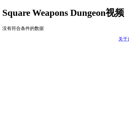
Square Weapons Dungeon视频
没有符合条件的数据
关于1