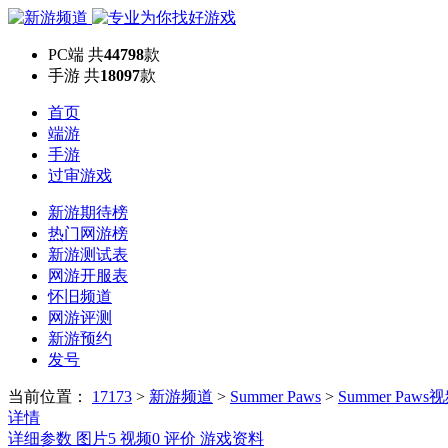
PC端
共
44798
款
手游
共
18097
款
首页
端游
手游
过审游戏
新游期待榜
热门网游榜
新游测试表
网游开服表
怀旧频道
网游评测
新游预约
发号
当前位置：
17173
>
新游频道
>
Summer Paws
>
Summer Paws
详情
详细参数
图片
5
视频
0
评价
游戏资料