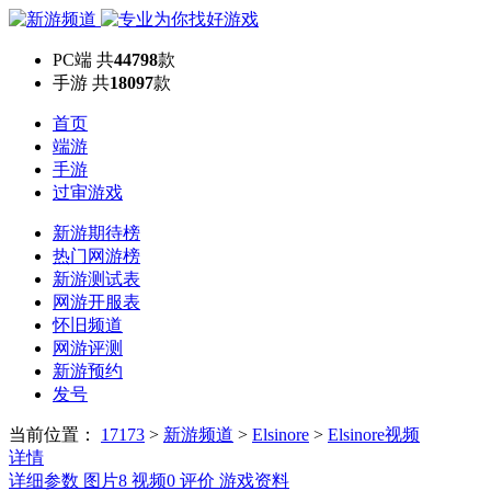
PC端
共
44798
款
手游
共
18097
款
首页
端游
手游
过审游戏
新游期待榜
热门网游榜
新游测试表
网游开服表
怀旧频道
网游评测
新游预约
发号
当前位置：
17173
>
新游频道
>
Elsinore
>
Elsinore视频
详情
详细参数
图片
8
视频
0
评价
游戏资料