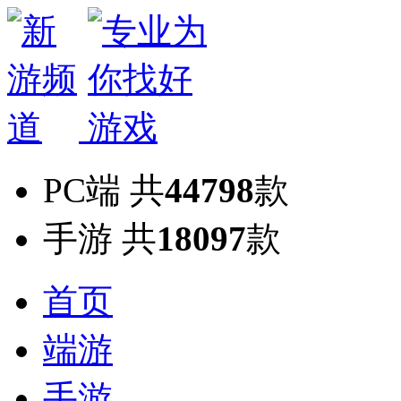
PC端
共
44798
款
手游
共
18097
款
首页
端游
手游