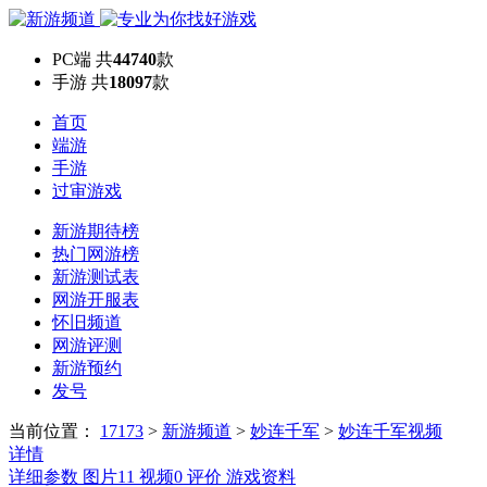
PC端
共
44740
款
手游
共
18097
款
首页
端游
手游
过审游戏
新游期待榜
热门网游榜
新游测试表
网游开服表
怀旧频道
网游评测
新游预约
发号
当前位置：
17173
>
新游频道
>
妙连千军
>
妙连千军视频
详情
详细参数
图片
11
视频
0
评价
游戏资料