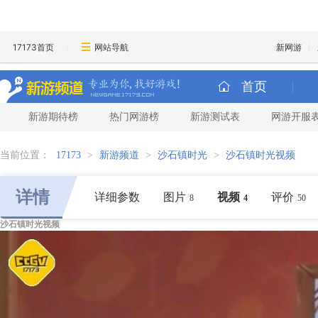
17173首页
网站导航
新网游
首页
新游期待榜
热门网游榜
新游测试表
网游开服
当前位置：
17173
>
新游频道
>
沙石镇时光
>
沙石镇时光视频
详情
详细参数
图片
视频
评价
8
4
50
沙石镇时光视频