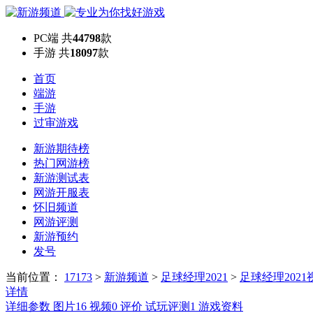
PC端
共
44798
款
手游
共
18097
款
首页
端游
手游
过审游戏
新游期待榜
热门网游榜
新游测试表
网游开服表
怀旧频道
网游评测
新游预约
发号
当前位置：
17173
>
新游频道
>
足球经理2021
>
足球经理2021
详情
详细参数
图片
16
视频
0
评价
试玩评测
1
游戏资料