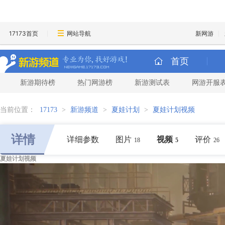
17173首页
网站导航
新网游
首页
新游期待榜
热门网游榜
新游测试表
网游开服
当前位置：
17173
>
新游频道
>
夏娃计划
>
夏娃计划视频
详情
详细参数
图片
视频
评价
18
5
26
夏娃计划视频