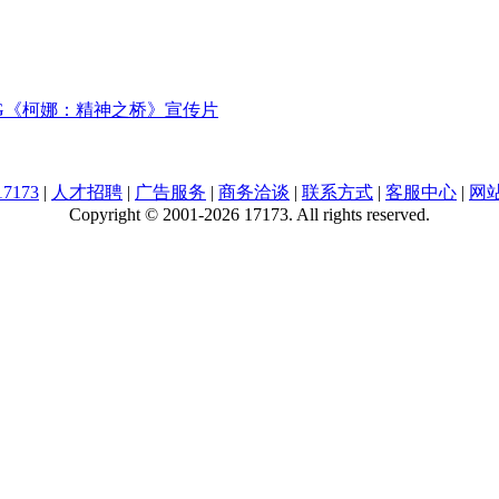
G《柯娜：精神之桥》宣传片
7173
|
人才招聘
|
广告服务
|
商务洽谈
|
联系方式
|
客服中心
|
网
Copyright © 2001-2026 17173. All rights reserved.