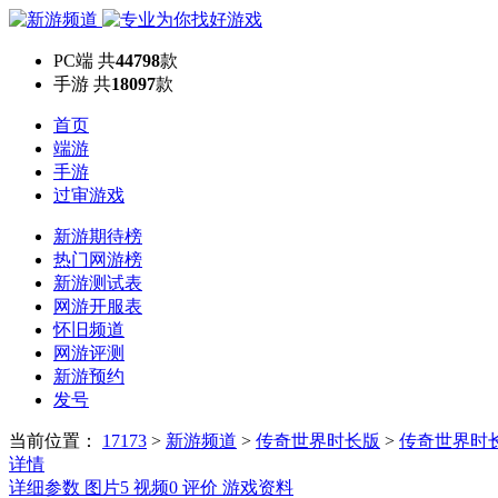
PC端
共
44798
款
手游
共
18097
款
首页
端游
手游
过审游戏
新游期待榜
热门网游榜
新游测试表
网游开服表
怀旧频道
网游评测
新游预约
发号
当前位置：
17173
>
新游频道
>
传奇世界时长版
>
传奇世界时
详情
详细参数
图片
5
视频
0
评价
游戏资料