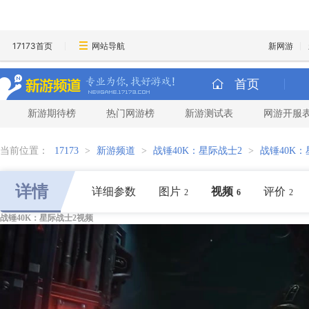
17173首页
网站导航
新网游
首页
新游期待榜
热门网游榜
新游测试表
网游开服
当前位置：
17173
>
新游频道
>
战锤40K：星际战士2
>
战锤40K
详情
详细参数
图片
视频
评价
2
6
2
战锤40K：星际战士2视频