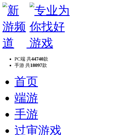
PC端
共
44740
款
手游
共
18097
款
首页
端游
手游
过审游戏