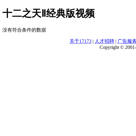
十二之天Ⅱ经典版视频
没有符合条件的数据
关于17173
|
人才招聘
|
广告服
Copyright © 2001-2