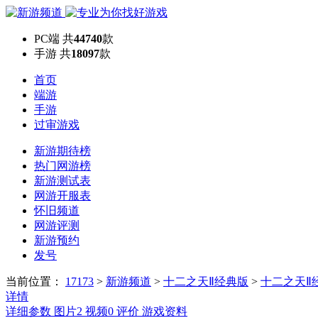
PC端
共
44740
款
手游
共
18097
款
首页
端游
手游
过审游戏
新游期待榜
热门网游榜
新游测试表
网游开服表
怀旧频道
网游评测
新游预约
发号
当前位置：
17173
>
新游频道
>
十二之天Ⅱ经典版
>
十二之天Ⅱ
详情
详细参数
图片
2
视频
0
评价
游戏资料