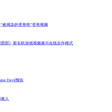
“被感染的变形怪”变形视频
邪西部》新实机游戏视频展示在线合作模式
ng Devil预告
新敌人