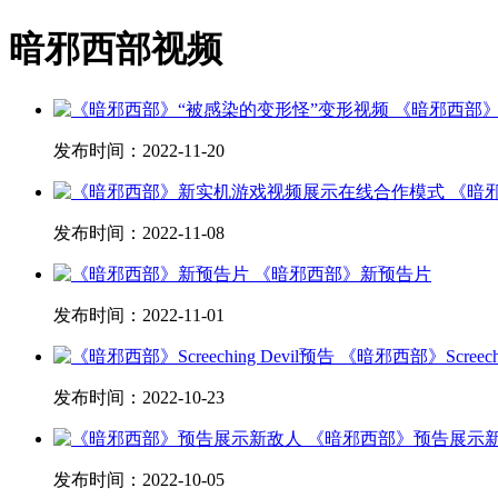
暗邪西部视频
《暗邪西部》
发布时间：
2022-11-20
《暗
发布时间：
2022-11-08
《暗邪西部》新预告片
发布时间：
2022-11-01
《暗邪西部》Screechi
发布时间：
2022-10-23
《暗邪西部》预告展示
发布时间：
2022-10-05