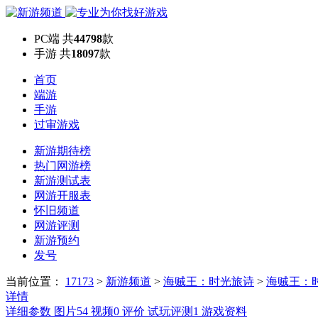
PC端
共
44798
款
手游
共
18097
款
首页
端游
手游
过审游戏
新游期待榜
热门网游榜
新游测试表
网游开服表
怀旧频道
网游评测
新游预约
发号
当前位置：
17173
>
新游频道
>
海贼王：时光旅诗
>
海贼王：
详情
详细参数
图片
54
视频
0
评价
试玩评测
1
游戏资料