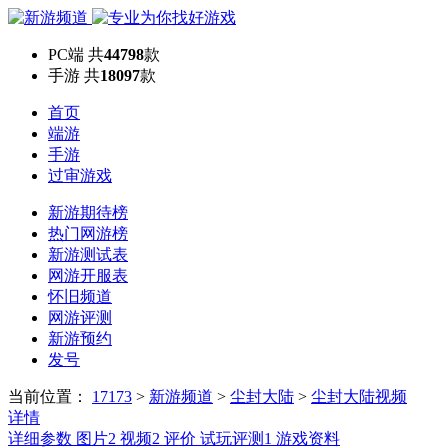
PC端
共
44798
款
手游
共
18097
款
首页
端游
手游
过审游戏
新游期待榜
热门网游榜
新游测试表
网游开服表
怀旧频道
网游评测
新游预约
发号
当前位置：
17173
>
新游频道
>
尘封大陆
>
尘封大陆视频
详情
详细参数
图片
2
视频
2
评价
试玩评测
1
游戏资料