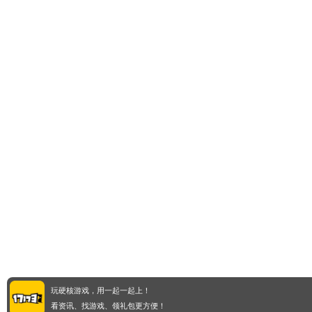
玩硬核游戏，用一起一起上！
看资讯、找游戏、领礼包更方便！