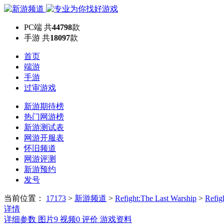
PC端
共
44798
款
手游
共
18097
款
首页
端游
手游
过审游戏
新游期待榜
热门网游榜
新游测试表
网游开服表
怀旧频道
网游评测
新游预约
发号
当前位置：
17173
>
新游频道
>
Refight:The Last Warship
>
Refig
详情
详细参数
图片
9
视频
0
评价
游戏资料