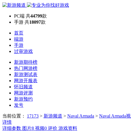
PC端
共
44799
款
手游
共
18097
款
首页
端游
手游
过审游戏
新游期待榜
热门网游榜
新游测试表
网游开服表
怀旧频道
网游评测
新游预约
发号
当前位置：
17173
>
新游频道
>
Naval Armada
>
Naval Armada
详情
详细参数
图片
8
视频
0
评价
游戏资料