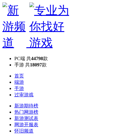
PC端
共
44798
款
手游
共
18097
款
首页
端游
手游
过审游戏
新游期待榜
热门网游榜
新游测试表
网游开服表
怀旧频道