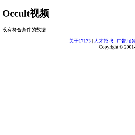
Occult视频
没有符合条件的数据
关于17173
|
人才招聘
|
广告服
Copyright © 2001-2