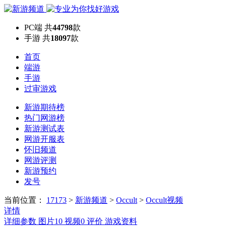
PC端
共
44798
款
手游
共
18097
款
首页
端游
手游
过审游戏
新游期待榜
热门网游榜
新游测试表
网游开服表
怀旧频道
网游评测
新游预约
发号
当前位置：
17173
>
新游频道
>
Occult
>
Occult视频
详情
详细参数
图片
10
视频
0
评价
游戏资料