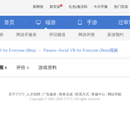
新网游
新页游
礼包/激活码
今日开服
热门页游
首页
端游
手游
过审
表
网游开服表
怀旧频道
网游评测
新游预约
魔兽
R for Everyone (Beta)
>
Pararea--Social VR for Everyone (Beta)视频
天堂
频
评价
游戏资料
0
0
王权与
关于17173
|
人才招聘
|
广告服务
|
商务洽谈
|
联系方式
|
客服中心
|
网站导航
Copyright © 2001-2026 17173. All rights reserved.