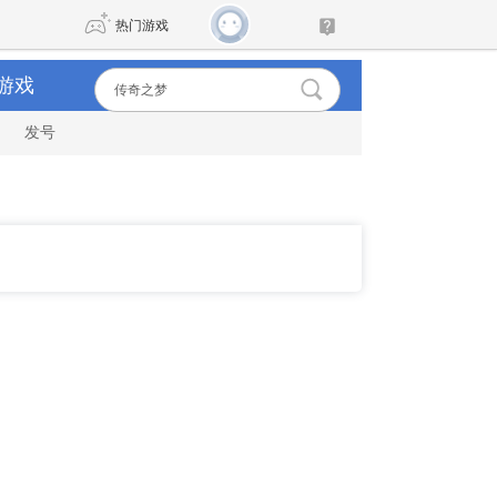
热门游戏
游戏
发号
DNF
传奇4
剑网3旗舰版
新天龙八部
自由
诛仙世界
新仙侠5