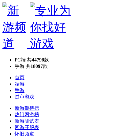
PC端
共
44798
款
手游
共
18097
款
首页
端游
手游
过审游戏
新游期待榜
热门网游榜
新游测试表
网游开服表
怀旧频道