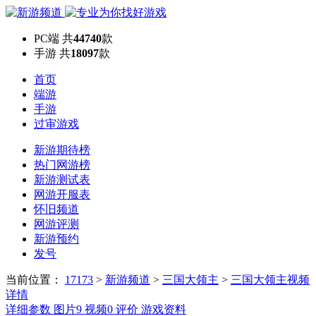
PC端
共
44740
款
手游
共
18097
款
首页
端游
手游
过审游戏
新游期待榜
热门网游榜
新游测试表
网游开服表
怀旧频道
网游评测
新游预约
发号
当前位置：
17173
>
新游频道
>
三国大领主
>
三国大领主视频
详情
详细参数
图片
9
视频
0
评价
游戏资料