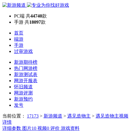
PC端
共
44740
款
手游
共
18097
款
首页
端游
手游
过审游戏
新游期待榜
热门网游榜
新游测试表
网游开服表
怀旧频道
网游评测
新游预约
发号
当前位置：
17173
>
新游频道
>
遇见造物主
>
遇见造物主视频
详情
详细参数
图片
10
视频
0
评价
游戏资料