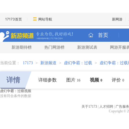
17173首页
网站导航
新网游
首页
新游期待榜
热门网游榜
新游测试表
网游开服
当前位置：
17173
>
新游频道
>
虚幻争霸：过载
>
虚幻争霸：过载
详情
详细参数
图片
视频
评价
16
0
0
虚幻争霸：过载视频
没有符合条件的数据
关于17173
|
人才招聘
|
广告服
Copyright © 20