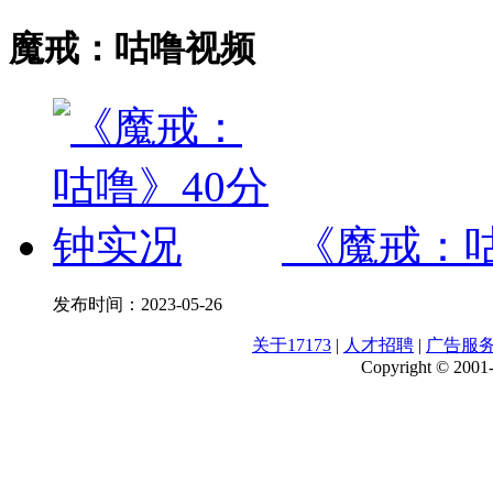
魔戒：咕噜视频
《魔戒：咕
发布时间：
2023-05-26
关于17173
|
人才招聘
|
广告服
Copyright © 2001-2