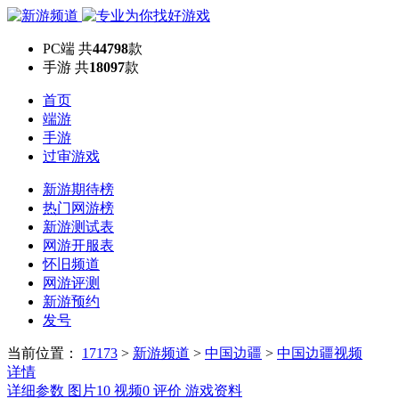
PC端
共
44798
款
手游
共
18097
款
首页
端游
手游
过审游戏
新游期待榜
热门网游榜
新游测试表
网游开服表
怀旧频道
网游评测
新游预约
发号
当前位置：
17173
>
新游频道
>
中国边疆
>
中国边疆视频
详情
详细参数
图片
10
视频
0
评价
游戏资料