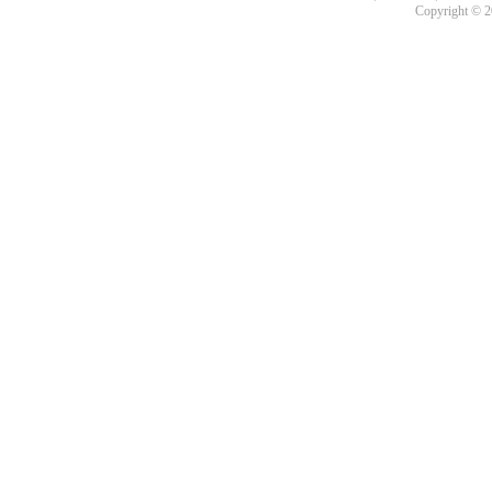
Copyright © 20