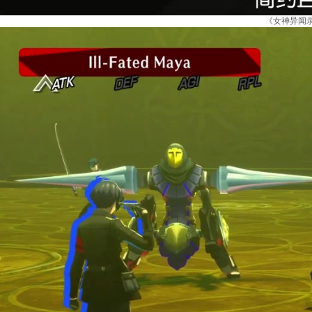
《女神异闻录