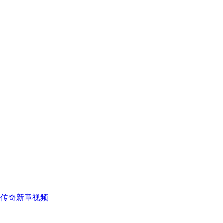
-传奇新章视频