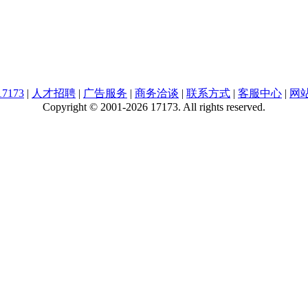
7173
|
人才招聘
|
广告服务
|
商务洽谈
|
联系方式
|
客服中心
|
网
Copyright © 2001-2026 17173. All rights reserved.