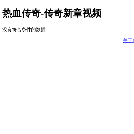
热血传奇-传奇新章视频
没有符合条件的数据
关于1