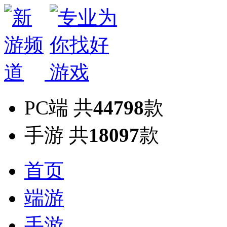
PC端
共
44798
款
手游
共
18097
款
首页
端游
手游