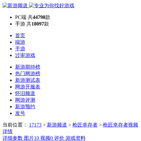
PC端
共
44798
款
手游
共
18097
款
首页
端游
手游
过审游戏
新游期待榜
热门网游榜
新游测试表
网游开服表
怀旧频道
网游评测
新游预约
发号
当前位置：
17173
>
新游频道
>
枪匠幸存者
>
枪匠幸存者视频
详情
详细参数
图片
10
视频
0
评价
游戏资料