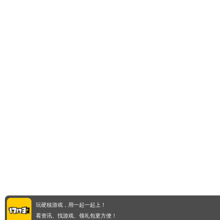
玩硬核游戏，用一起一起上！
看资讯、找游戏、领礼包更方便！