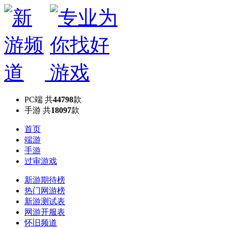
PC端
共
44798
款
手游
共
18097
款
首页
端游
手游
过审游戏
新游期待榜
热门网游榜
新游测试表
网游开服表
怀旧频道