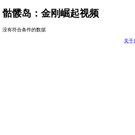
骷髅岛：金刚崛起视频
没有符合条件的数据
关于1