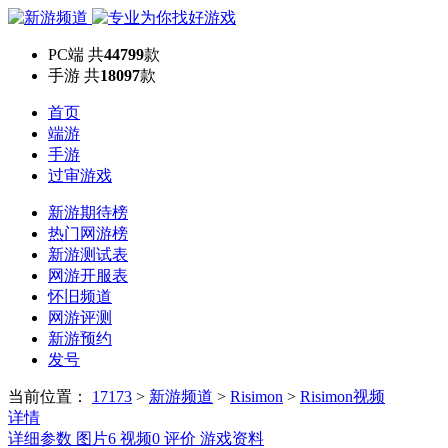
PC端
共
44799
款
手游
共
18097
款
首页
端游
手游
过审游戏
新游期待榜
热门网游榜
新游测试表
网游开服表
怀旧频道
网游评测
新游预约
发号
当前位置：
17173
>
新游频道
>
Risimon
>
Risimon视频
详情
详细参数
图片
6
视频
0
评价
游戏资料