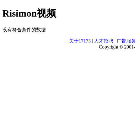
Risimon视频
没有符合条件的数据
关于17173
|
人才招聘
|
广告服
Copyright © 2001-2