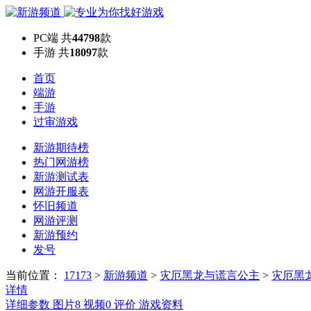
PC端
共
44798
款
手游
共
18097
款
首页
端游
手游
过审游戏
新游期待榜
热门网游榜
新游测试表
网游开服表
怀旧频道
网游评测
新游预约
发号
当前位置：
17173
>
新游频道
>
灾厄黑龙与谎言公主
>
灾厄黑
详情
详细参数
图片
8
视频
0
评价
游戏资料