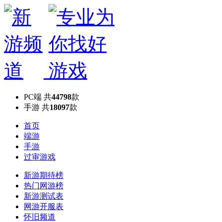
PC端
共
44798
款
手游
共
18097
款
首页
端游
手游
过审游戏
新游期待榜
热门网游榜
新游测试表
网游开服表
怀旧频道