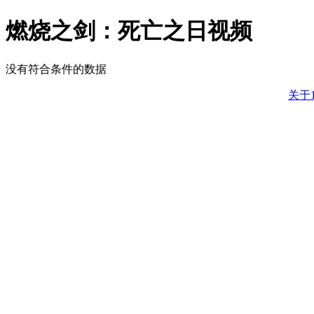
燃烧之剑：死亡之日视频
没有符合条件的数据
关于1