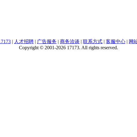
7173
|
人才招聘
|
广告服务
|
商务洽谈
|
联系方式
|
客服中心
|
网
Copyright © 2001-2026 17173. All rights reserved.