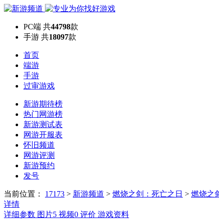
PC端
共
44798
款
手游
共
18097
款
首页
端游
手游
过审游戏
新游期待榜
热门网游榜
新游测试表
网游开服表
怀旧频道
网游评测
新游预约
发号
当前位置：
17173
>
新游频道
>
燃烧之剑：死亡之日
>
燃烧之
详情
详细参数
图片
5
视频
0
评价
游戏资料