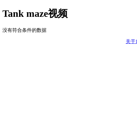
Tank maze视频
没有符合条件的数据
关于1