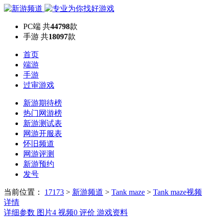
PC端
共
44798
款
手游
共
18097
款
首页
端游
手游
过审游戏
新游期待榜
热门网游榜
新游测试表
网游开服表
怀旧频道
网游评测
新游预约
发号
当前位置：
17173
>
新游频道
>
Tank maze
>
Tank maze视频
详情
详细参数
图片
4
视频
0
评价
游戏资料