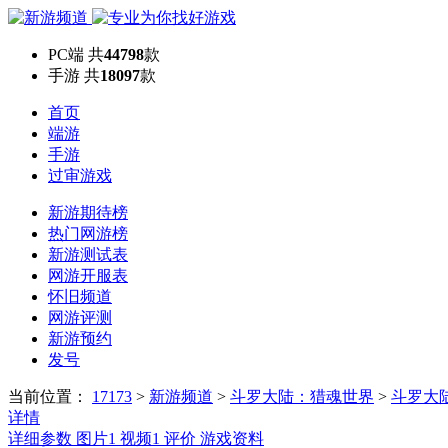
PC端
共
44798
款
手游
共
18097
款
首页
端游
手游
过审游戏
新游期待榜
热门网游榜
新游测试表
网游开服表
怀旧频道
网游评测
新游预约
发号
当前位置：
17173
>
新游频道
>
斗罗大陆：猎魂世界
>
斗罗大
详情
详细参数
图片
1
视频
1
评价
游戏资料