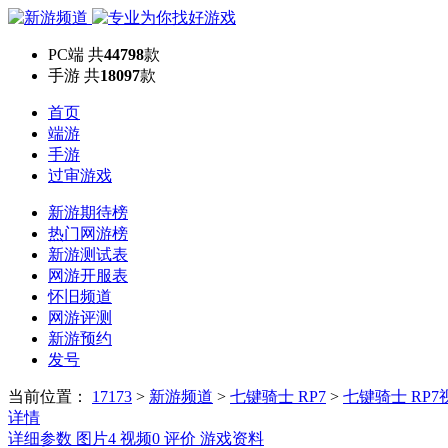
PC端
共
44798
款
手游
共
18097
款
首页
端游
手游
过审游戏
新游期待榜
热门网游榜
新游测试表
网游开服表
怀旧频道
网游评测
新游预约
发号
当前位置：
17173
>
新游频道
>
七键骑士 RP7
>
七键骑士 RP7
详情
详细参数
图片
4
视频
0
评价
游戏资料