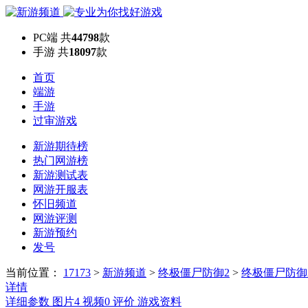
PC端
共
44798
款
手游
共
18097
款
首页
端游
手游
过审游戏
新游期待榜
热门网游榜
新游测试表
网游开服表
怀旧频道
网游评测
新游预约
发号
当前位置：
17173
>
新游频道
>
终极僵尸防御2
>
终极僵尸防御
详情
详细参数
图片
4
视频
0
评价
游戏资料