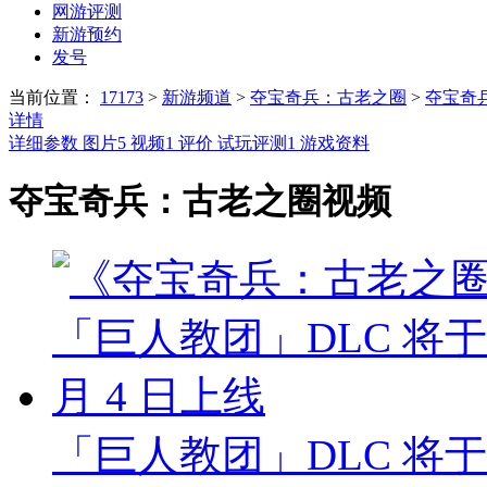
网游评测
新游预约
发号
当前位置：
17173
>
新游频道
>
夺宝奇兵：古老之圈
>
夺宝奇
详情
详细参数
图片
5
视频
1
评价
试玩评测
1
游戏资料
夺宝奇兵：古老之圈视频
「巨人教团」DLC 将于 