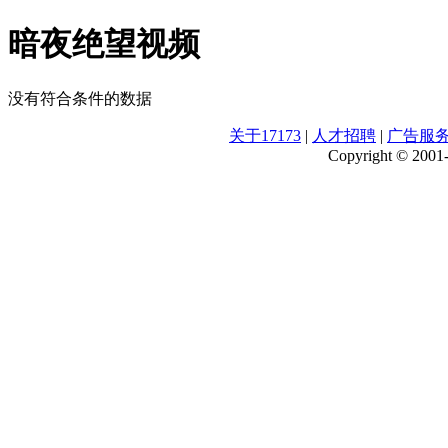
暗夜绝望视频
没有符合条件的数据
关于17173
|
人才招聘
|
广告服
Copyright © 2001-2